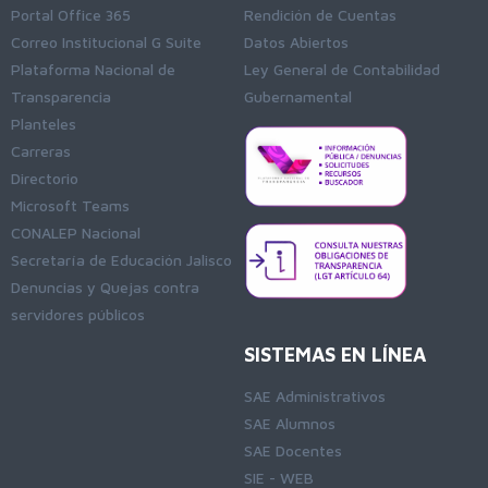
Portal Office 365
Rendición de Cuentas
Correo Institucional G Suite
Datos Abiertos
Plataforma Nacional de
Ley General de Contabilidad
Transparencia
Gubernamental
Planteles
Carreras
Directorio
Microsoft Teams
CONALEP Nacional
Secretaría de Educación Jalisco
Denuncias y Quejas contra
servidores públicos
SISTEMAS EN LÍNEA
SAE Administrativos
SAE Alumnos
SAE Docentes
SIE - WEB