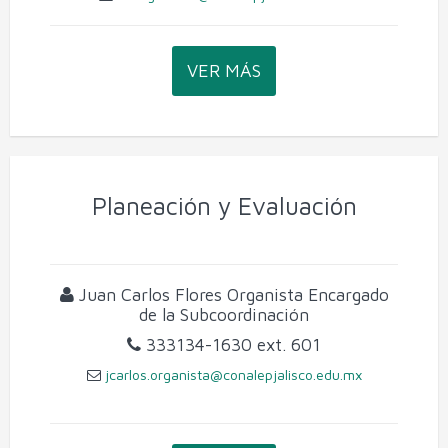
Soporte y Mantenimiento de Equipo de Cómputo
VER MÁS
Microelectrónica y Semiconductores
Planeación y Evaluación
Juan Carlos Flores Organista
Encargado
de la Subcoordinación
333134-1630
ext. 601
jcarlos.organista@conalepjalisco.edu.mx