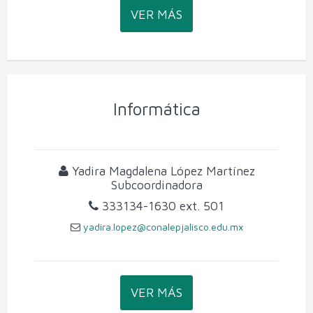
VER MÁS
Informática
Yadira Magdalena López Martínez
Subcoordinadora
333134-1630
ext. 501
yadira.lopez@conalepjalisco.edu.mx
VER MÁS