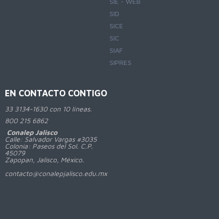
SIE - WEB
SID
SICE
SIC
SIAF
SIPRES
EN CONTACTO CONTIGO
33 3134-1630 con 10 líneas.
800
215 6862
Conalep Jalisco
Calle: Salvador Vargas #3035
Colonia: Paseos del Sol. C.P.
45079
Zapopan, Jalisco, México.
contacto@conalepjalisco.edu.mx