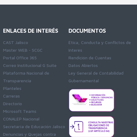
ENLACES DE INTERÉS
DOCUMENTOS
CAST Jalisco
Ética, Conducta y Conflictos de
Master WEB - SCGC
Interés
Portal Office 365
Rendición de Cuentas
Correo Institucional G Suite
Datos Abiertos
Plataforma Nacional de
Ley General de Contabilidad
Transparencia
Gubernamental
Planteles
Carreras
Directorio
Microsoft Teams
CONALEP Nacional
Secretaría de Educación Jalisco
Denuncias y Quejas contra