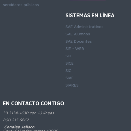
servidores públicos
SISTEMAS EN LÍNEA
SAE Administrativos
SAE Alumnos
SAE Docentes
SIE - WEB
SID
SICE
SIC
SIAF
SIPRES
EN CONTACTO CONTIGO
33 3134-1630 con 10 líneas.
800
215 6862
Conalep Jalisco
Calle: Salvador Vargas #3035