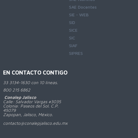
SAE Docentes
SIE - WEB
SID
SICE
SIC
SIAF
SIPRES
EN CONTACTO CONTIGO
33 3134-1630 con 10 líneas.
800
215 6862
Conalep Jalisco
Calle: Salvador Vargas #3035
Colonia: Paseos del Sol. C.P.
45079
Zapopan, Jalisco, México.
contacto@conalepjalisco.edu.mx