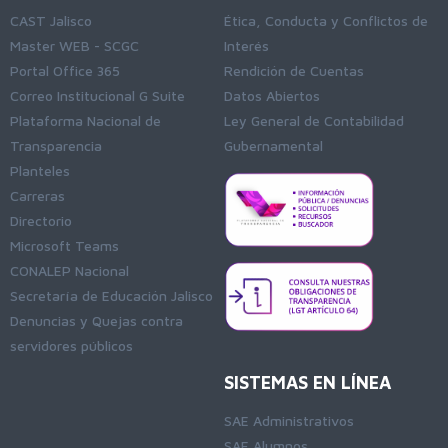
CAST Jalisco
Ética, Conducta y Conflictos de
Master WEB - SCGC
Interés
Portal Office 365
Rendición de Cuentas
Correo Institucional G Suite
Datos Abiertos
Plataforma Nacional de
Ley General de Contabilidad
Transparencia
Gubernamental
Planteles
Carreras
Directorio
Microsoft Teams
CONALEP Nacional
Secretaría de Educación Jalisco
Denuncias y Quejas contra
servidores públicos
SISTEMAS EN LÍNEA
SAE Administrativos
SAE Alumnos