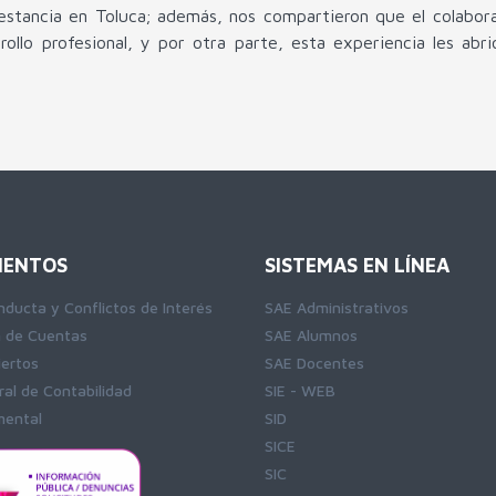
 estancia en Toluca; además, nos compartieron que el colabor
rollo profesional, y por otra parte, esta experiencia les a
ENTOS
SISTEMAS EN LÍNEA
nducta y Conflictos de Interés
SAE Administrativos
n de Cuentas
SAE Alumnos
iertos
SAE Docentes
al de Contabilidad
SIE - WEB
ental
SID
SICE
SIC