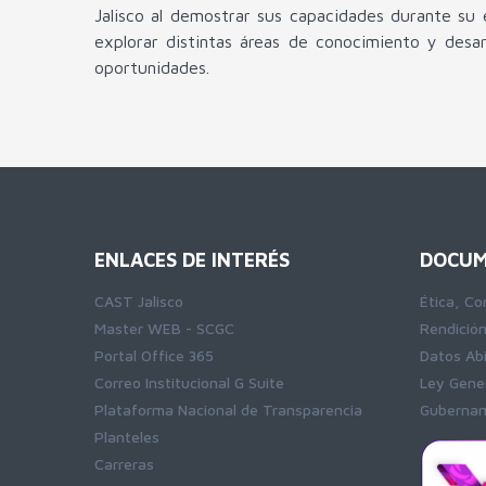
Jalisco al demostrar sus capacidades durante su
explorar distintas áreas de conocimiento y desar
oportunidades.
ENLACES DE INTERÉS
DOCUM
CAST Jalisco
Ética, Co
Master WEB - SCGC
Rendició
Portal Office 365
Datos Ab
Correo Institucional G Suite
Ley Gener
Plataforma Nacional de Transparencia
Gubernam
Planteles
Carreras