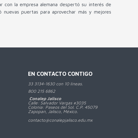
ar con la empresa alemana despertó su interés de
brió nuevas puertas para aprovechar más y mejores
EN CONTACTO CONTIGO
33 3134-1630 con 10 líneas.
800
215 6862
Conalep Jalisco
Calle: Salvador Vargas #3035
Colonia: Paseos del Sol. C.P. 45079
Zapopan, Jalisco, México.
contacto@conalepjalisco.edu.mx