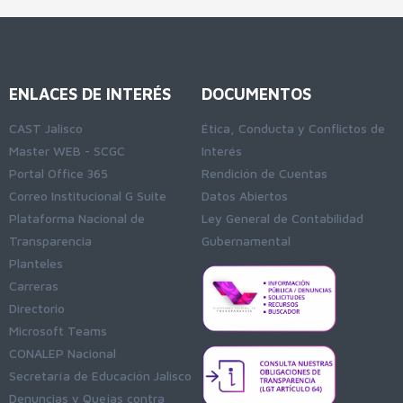
ENLACES DE INTERÉS
DOCUMENTOS
CAST Jalisco
Ética, Conducta y Conflictos de
Master WEB - SCGC
Interés
Portal Office 365
Rendición de Cuentas
Correo Institucional G Suite
Datos Abiertos
Plataforma Nacional de
Ley General de Contabilidad
Transparencia
Gubernamental
Planteles
Carreras
Directorio
Microsoft Teams
CONALEP Nacional
Secretaría de Educación Jalisco
Denuncias y Quejas contra