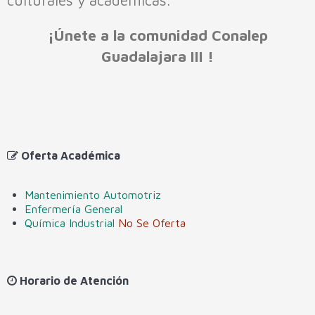
culturales y académicas.
Soporte y Mantenimiento de Equipo de Cómputo
¡Únete a la comunidad Conalep
Microelectrónica y Semiconductores
Guadalajara III !
Oferta Académica
Mantenimiento Automotriz
Enfermería General
Química Industrial
No Se Oferta
Horario de Atención