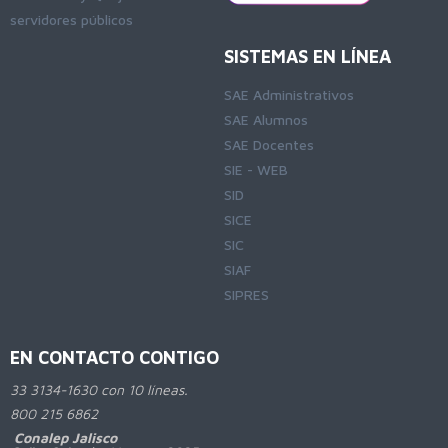
servidores públicos
SISTEMAS EN LÍNEA
SAE Administrativos
SAE Alumnos
SAE Docentes
SIE - WEB
SID
SICE
SIC
SIAF
SIPRES
EN CONTACTO CONTIGO
33 3134-1630 con 10 líneas.
800
215 6862
Conalep Jalisco