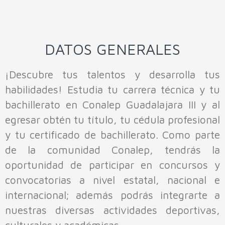
Beca Benito Juárez
Buzón
Contabilidad
Convocatoria de Admisión 2026-2027
Tlaquepaque
La Barca
Convocatorias
Electromecánica Industrial
Entrega de Documentos
Denuncias ante Órganos Garantes
Tonalá
Lagos de Moreno
DATOS GENERALES
Enfermería General
Formato Obligaciones
Zapopan
Puerto Vallarta I
¡Descubre tus talentos y desarrolla tus
Turismo
Puerto Vallarta II
habilidades! Estudia tu carrera técnica y tu
Mantenimiento Automotriz
Tamazula
bachillerato en Conalep Guadalajara III y al
egresar obtén tu título, tu cédula profesional
Informática
Tapalpa
y tu certificado de bachillerato. Como parte
Mantenimiento de Sistemas Electrónicos
de la comunidad Conalep, tendrás la
Máquinas Herramienta
oportunidad de participar en concursos y
convocatorias a nivel estatal, nacional e
Motores a Diésel
internacional; además podrás integrarte a
Pilotaje de Drones
nuestras diversas actividades deportivas,
Refrigeración y Climatización