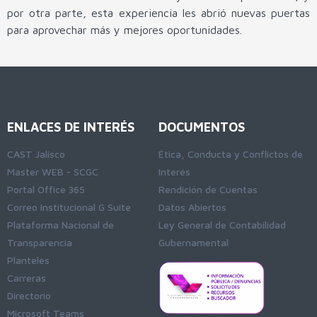
por otra parte, esta experiencia les abrió nuevas puertas
para aprovechar más y mejores oportunidades.
ENLACES DE INTERÉS
DOCUMENTOS
CAST Jalisco
Ética, Conducta y Conflictos de
Master WEB - SCGC
Interés
Portal Office 365
Rendición de Cuentas
Correo Institucional G Suite
Datos Abiertos
Plataforma Nacional de
Ley General de Contabilidad
Transparencia
Gubernamental
Planteles
Carreras
Directorio
Microsoft Teams