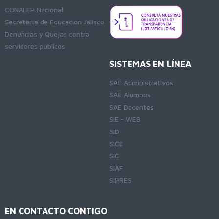
CONALEP Nacional
Secretaría de Educación Jalisco
Denuncias y Quejas contra
servidores públicos
SISTEMAS EN LÍNEA
SAE Administrativos
SAE Alumnos
SAE Docentes
SIE - WEB
SID
SICE
SIC
SIAF
SIPRES
EN CONTACTO CONTIGO