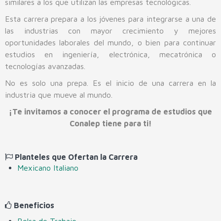
similares a los que utilizan las empresas tecnológicas.
Soporte y Mantenimiento de Equipo de Cómputo
Esta carrera prepara a los jóvenes para integrarse a una de
las industrias con mayor crecimiento y mejores
Microelectrónica y Semiconductores
oportunidades laborales del mundo, o bien para continuar
estudios en ingeniería, electrónica, mecatrónica o
tecnologías avanzadas.
No es solo una prepa. Es el inicio de una carrera en la
industria que mueve al mundo.
¡Te invitamos a conocer el programa de estudios que
Conalep tiene para ti!
Planteles que Ofertan la Carrera
Mexicano Italiano
Beneficios
Bolsa de Trabajo