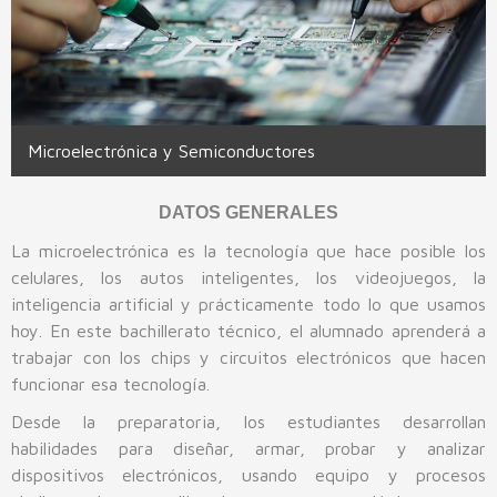
Beca Benito Juárez
Buzón
Contabilidad
Convocatoria de Admisión 2026-2027
Tlaquepaque
La Barca
Convocatorias
Electromecánica Industrial
Entrega de Documentos
Denuncias ante Órganos Garantes
Tonalá
Lagos de Moreno
Enfermería General
Formato Obligaciones
Zapopan
Puerto Vallarta I
Microelectrónica y Semiconductores
Turismo
Puerto Vallarta II
DATOS GENERALES
Mantenimiento Automotriz
Tamazula
La microelectrónica es la tecnología que hace posible los
Informática
Tapalpa
celulares, los autos inteligentes, los videojuegos, la
inteligencia artificial y prácticamente todo lo que usamos
Mantenimiento de Sistemas Electrónicos
hoy. En este bachillerato técnico, el alumnado aprenderá a
Máquinas Herramienta
trabajar con los chips y circuitos electrónicos que hacen
funcionar esa tecnología.
Motores a Diésel
Desde la preparatoria, los estudiantes desarrollan
Pilotaje de Drones
habilidades para diseñar, armar, probar y analizar
dispositivos electrónicos, usando equipo y procesos
Refrigeración y Climatización