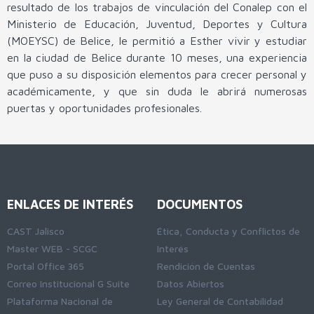
resultado de los trabajos de vinculación del Conalep con el
Ministerio de Educación, Juventud, Deportes y Cultura
(MOEYSC) de Belice, le permitió a Esther vivir y estudiar
en la ciudad de Belice durante 10 meses, una experiencia
que puso a su disposición elementos para crecer personal y
académicamente, y que sin duda le abrirá numerosas
puertas y oportunidades profesionales.
ENLACES DE INTERÉS
DOCUMENTOS
CAST Jalisco
Ética, Conducta y Conflictos de
Master WEB - SCGC
Interés
Portal Office 365
Rendición de Cuentas
Correo Institucional G Suite
Datos Abiertos
Plataforma Nacional de
Ley General de Contabilidad