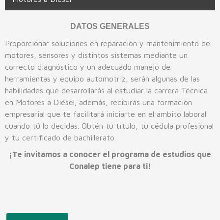
Beca Benito Juárez
Buzón
Contabilidad
Convocatoria de Admisión 2026-2027
Tlaquepaque
La Barca
DATOS GENERALES
Convocatorias
Electromecánica Industrial
Entrega de Documentos
Denuncias ante Órganos Garantes
Tonalá
Lagos de Moreno
Proporcionar soluciones en reparación y mantenimiento de
motores, sensores y distintos sistemas mediante un
Enfermería General
Formato Obligaciones
Zapopan
Puerto Vallarta I
correcto diagnóstico y un adecuado manejo de
Turismo
Puerto Vallarta II
herramientas y equipo automotriz, serán algunas de las
habilidades que desarrollarás al estudiar la carrera Técnica
Mantenimiento Automotriz
Tamazula
en Motores a Diésel; además, recibirás una formación
empresarial que te facilitará iniciarte en el ámbito laboral
Informática
Tapalpa
cuando tú lo decidas. Obtén tu título, tu cédula profesional
Mantenimiento de Sistemas Electrónicos
y tu certificado de bachillerato.
¡Te invitamos a conocer el programa de estudios que
Máquinas Herramienta
Conalep tiene para ti!
Motores a Diésel
Pilotaje de Drones
Refrigeración y Climatización