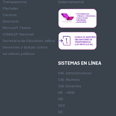
Transparencia
Gubernamental
Planteles
Carreras
Directorio
Microsoft Teams
CONALEP Nacional
Secretaría de Educación Jalisco
Denuncias y Quejas contra
servidores públicos
SISTEMAS EN LÍNEA
SAE Administrativos
SAE Alumnos
SAE Docentes
SIE - WEB
SID
SICE
SIC