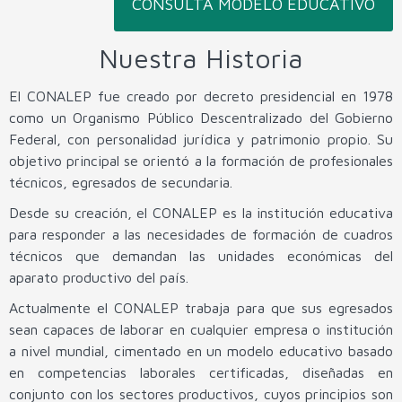
CONSULTA MODELO EDUCATIVO
Beca Benito Juárez
Buzón
Contabilidad
Convocatoria de Admisión 2026-2027
Tlaquepaque
La Barca
Nuestra Historia
Convocatorias
Electromecánica Industrial
Entrega de Documentos
Denuncias ante Órganos Garantes
Tonalá
Lagos de Moreno
El CONALEP fue creado por decreto presidencial en 1978
Enfermería General
Formato Obligaciones
Zapopan
Puerto Vallarta I
como un Organismo Público Descentralizado del Gobierno
Federal, con personalidad jurídica y patrimonio propio. Su
Turismo
Puerto Vallarta II
objetivo principal se orientó a la formación de profesionales
Mantenimiento Automotriz
Tamazula
técnicos, egresados de secundaria.
Desde su creación, el CONALEP es la institución educativa
Informática
Tapalpa
para responder a las necesidades de formación de cuadros
Mantenimiento de Sistemas Electrónicos
técnicos que demandan las unidades económicas del
aparato productivo del país.
Máquinas Herramienta
Actualmente el CONALEP trabaja para que sus egresados
Motores a Diésel
sean capaces de laborar en cualquier empresa o institución
a nivel mundial, cimentado en un modelo educativo basado
Pilotaje de Drones
en competencias laborales certificadas, diseñadas en
conjunto con los sectores productivos, cuyos principios son
Refrigeración y Climatización