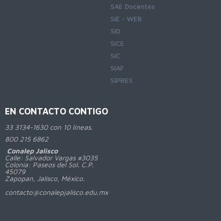
SAE Docentes
SIE - WEB
SID
SICE
SIC
SIAF
SIPRES
EN CONTACTO CONTIGO
33 3134-1630 con 10 líneas.
800
215 6862
Conalep Jalisco
Calle: Salvador Vargas #3035
Colonia: Paseos del Sol. C.P.
45079
Zapopan, Jalisco, México.
contacto@conalepjalisco.edu.mx