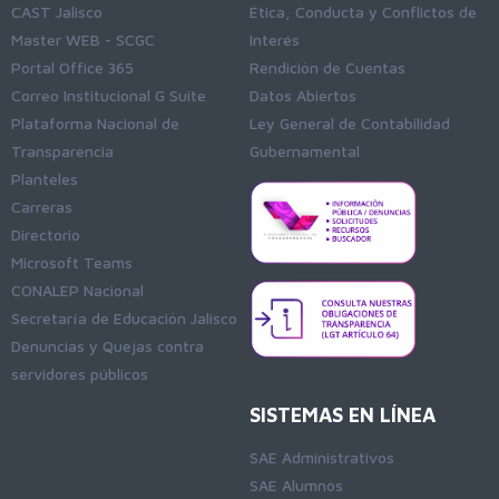
CAST Jalisco
Ética, Conducta y Conflictos de
Master WEB - SCGC
Interés
Portal Office 365
Rendición de Cuentas
Correo Institucional G Suite
Datos Abiertos
Plataforma Nacional de
Ley General de Contabilidad
Transparencia
Gubernamental
Planteles
Carreras
Directorio
Microsoft Teams
CONALEP Nacional
Secretaría de Educación Jalisco
Denuncias y Quejas contra
servidores públicos
SISTEMAS EN LÍNEA
SAE Administrativos
SAE Alumnos