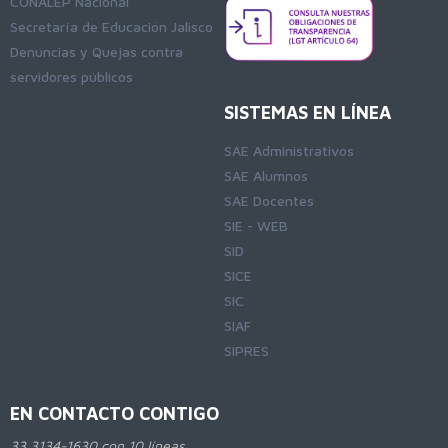
CONALEP Nacional
Secretaría de Educación Jalisco
Denuncias y Quejas contra
servidores públicos
SISTEMAS EN LÍNEA
SAE Administrativos
SAE Alumnos
SAE Docentes
SIE - WEB
SID
SICE
SIC
SIAF
SIPRES
EN CONTACTO CONTIGO
33 3134-1630 con 10 líneas.